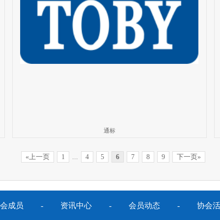
通标
«上一页
1
...
4
5
6
7
8
9
下一页»
会成员
-
资讯中心
-
会员动态
-
协会